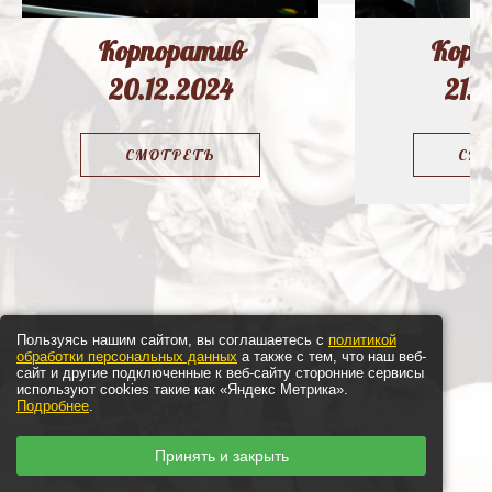
Корпоратив
Корп
20.12.2024
21.1
СМОТРЕТЬ
СМО
Пользуясь нашим сайтом, вы соглашаетесь с
политикой
обработки персональных данных
а также с тем, что наш веб-
сайт и другие подключенные к веб-сайту сторонние сервисы
используют cookies такие как «Яндекс Метрика».
Подробнее
.
Принять и закрыть